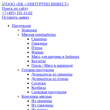
Поиск по сайту
+7 (495) 191-11-02
Оставить заявку
Продукция
Новинки
Мясная переработка
Свинина
Говядина
Птица
Фарши
Мясо для шаурмы в бобинах
Котлеты
Гриль / Мясо в маринаде
Готовая продукция
Деликатесы из свинины
Деликатесы из птицы
Сосиски
Колбасы
Снековая продукция
Консервы мясные
Из свинины
Из говядины
Из птицы