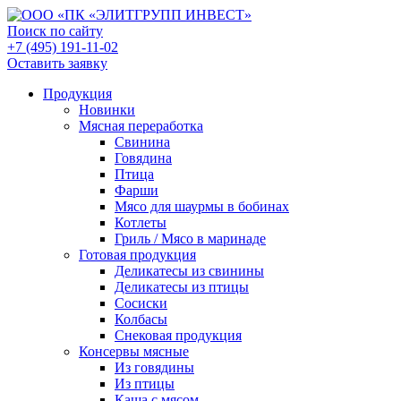
Поиск по сайту
+7 (495) 191-11-02
Оставить заявку
Продукция
Новинки
Мясная переработка
Свинина
Говядина
Птица
Фарши
Мясо для шаурмы в бобинах
Котлеты
Гриль / Мясо в маринаде
Готовая продукция
Деликатесы из свинины
Деликатесы из птицы
Сосиски
Колбасы
Снековая продукция
Консервы мясные
Из говядины
Из птицы
Каша с мясом