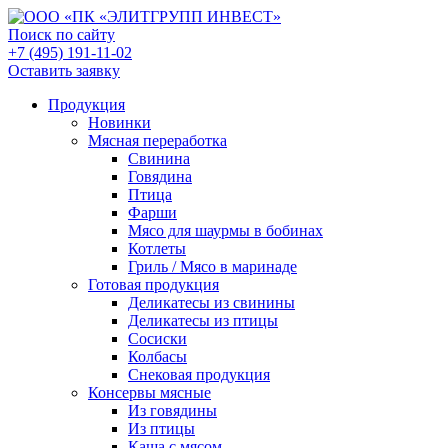
Поиск по сайту
+7 (495) 191-11-02
Оставить заявку
Продукция
Новинки
Мясная переработка
Свинина
Говядина
Птица
Фарши
Мясо для шаурмы в бобинах
Котлеты
Гриль / Мясо в маринаде
Готовая продукция
Деликатесы из свинины
Деликатесы из птицы
Сосиски
Колбасы
Снековая продукция
Консервы мясные
Из говядины
Из птицы
Каша с мясом