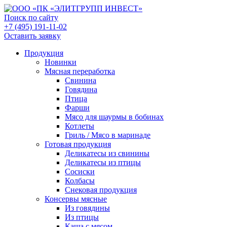
Поиск по сайту
+7 (495) 191-11-02
Оставить заявку
Продукция
Новинки
Мясная переработка
Свинина
Говядина
Птица
Фарши
Мясо для шаурмы в бобинах
Котлеты
Гриль / Мясо в маринаде
Готовая продукция
Деликатесы из свинины
Деликатесы из птицы
Сосиски
Колбасы
Снековая продукция
Консервы мясные
Из говядины
Из птицы
Каша с мясом